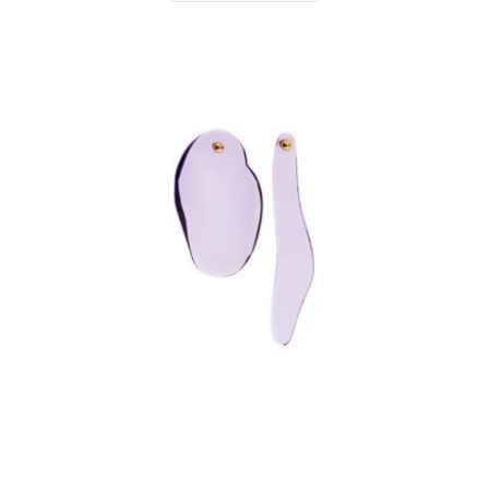
BOUCLES D'OREILLES
,
PLEXIGLAS
SEA TREASURE _ VIOLET