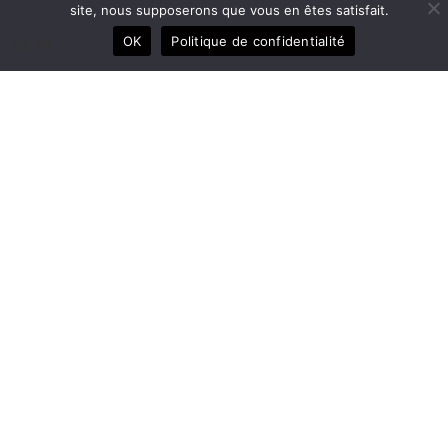
site, nous supposerons que vous en êtes satisfait.
Voir les préférences
OK
Politique de confidentialité
EN
FR
CÉRAMIQUE
,
COLLIER
COLLIER « RETOUR DU JAPON » N°18
360,00
€
Ajouter au panier