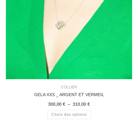
COLLIER
GELA XXS _ ARGENT ET VERMEIL
300,00
€
–
310,00
€
Choix des options