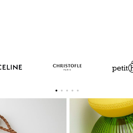
ans hiérarchie, la créatrice de bijoux conçoit des volumes encastrés en céramique, des figures ondulées en plexiglas thermoformé, des à-plats géométriques en pierre ou en bois sans oublier le cuir, le laiton, l’or et l’argent. Toutes ses pièces aux formes inattendues sont ensuite sculptées à
ans hiérarchie, la créatrice de bijoux conçoit des volumes encastrés en céramique, des figures ondulées en plexiglas thermoformé, des à-plats géométriques en pierre ou en bois sans oublier le cuir, le laiton, l’or et l’argent. Toutes ses pièces aux formes inattendues sont ensuite sculptées à
Sans hiérarchie, la créatrice de bijoux conçoit des volumes encastrés en céramique, des figures ondulées en plexiglas thermoformé, des à-plats géométriques en pierre ou en bois sans oublier le cuir, le laiton, l’or et l’argent. Toutes ses pièces aux formes inattendues sont ensuite sculptées à