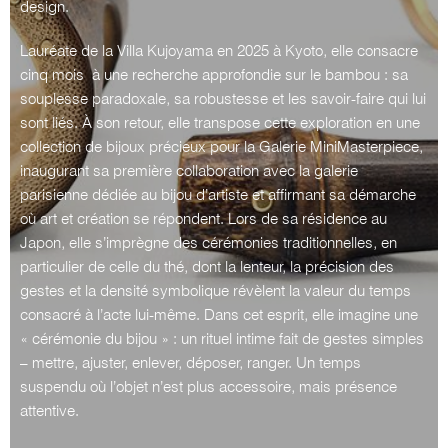
design.
Lauréate de la Villa Kujoyama en 2025 à Kyoto, elle consacre
cinq mois à une recherche approfondie sur le bambou : sa
souplesse paradoxale, sa robustesse et les savoir-faire qui lui
sont liés. À son retour, elle transpose cette exploration en une
collection de bijoux précieux pour la Galerie MiniMasterpiece,
inaugurant sa première collaboration avec la galerie
parisienne dédiée au bijou d’artiste et affirmant sa démarche
où art et création se répondent. Lors de sa résidence au
Japon, elle s’imprègne des cérémonies traditionnelles, en
particulier de celle du thé, dont la lenteur, la précision des
gestes et la densité symbolique révèlent la valeur du temps
consacré à l’acte lui-même. Dans cet esprit, elle imagine une
« cérémonie du bijou » : un rituel intime fait de gestes simples
– mettre, ajuster, enlever, déposer, ranger. Un temps
suspendu où l’objet n’est plus accessoire, mais présence
attentive.